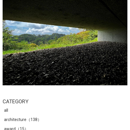
CATEGORY
all
architecture（138）
award（15）