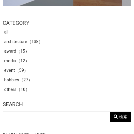
CATEGORY
all
architecture（138）
award（15）
media（12）
event（59）
hobbies（27）
others（10）
SEARCH
検索