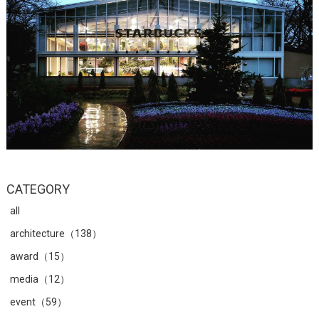
CATEGORY
all
architecture（138）
award（15）
media（12）
event（59）