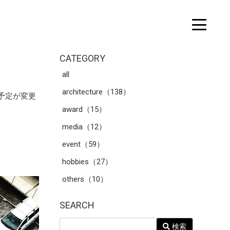
CATEGORY
all
architecture（138）
予定が変更
award（15）
media（12）
event（59）
hobbies（27）
others（10）
SEARCH
検索