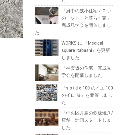
た
「府中の狭小住宅 / ２つ
の「ソト」と暮らす家」
完成見学会を開催しまし
た
WORKS に 「Medical
square Itabashi」を更新
しました
「神楽坂の住宅」完成見
学会を開催しました
「s s i d e 100 のイエ 100
のイロ 展」を開催しまし
た
「中央区月島の鉄板焼き/
店舗」計画スタートしま
した