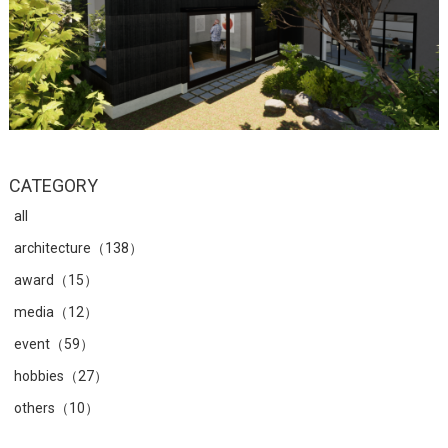
CATEGORY
all
architecture（138）
award（15）
media（12）
event（59）
hobbies（27）
others（10）